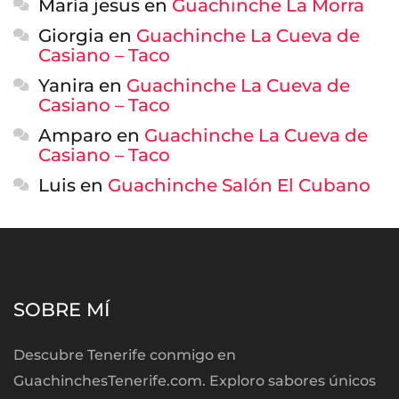
María jesus
en
Guachinche La Morra
Giorgia
en
Guachinche La Cueva de
Casiano – Taco
Yanira
en
Guachinche La Cueva de
Casiano – Taco
Amparo
en
Guachinche La Cueva de
Casiano – Taco
Luis
en
Guachinche Salón El Cubano
SOBRE MÍ
Descubre Tenerife conmigo en
GuachinchesTenerife.com. Exploro sabores únicos