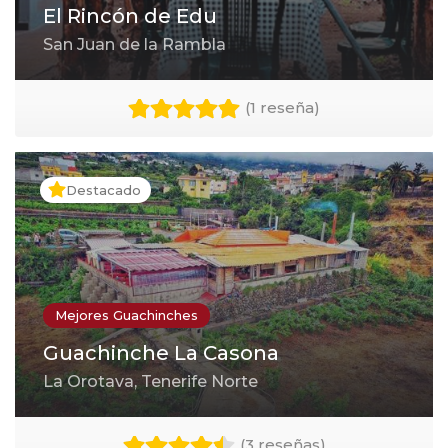
El Rincón de Edu
San Juan de la Rambla
(
1 reseña
)
Destacado
Mejores Guachinches
Guachinche La Casona
La Orotava, Tenerife Norte
(
3 reseñas
)