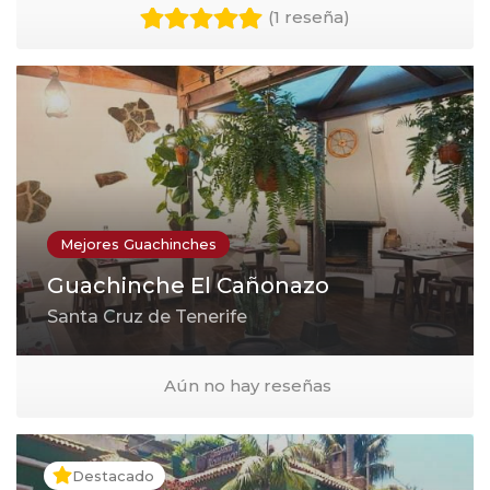
(
1 reseña
)
Mejores Guachinches
Guachinche El Cañonazo
Santa Cruz de Tenerife
Aún no hay reseñas
Destacado