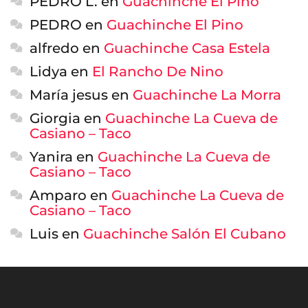
PEDRO L.
en
Guachinche El Pino
PEDRO
en
Guachinche El Pino
alfredo
en
Guachinche Casa Estela
Lidya
en
El Rancho De Nino
María jesus
en
Guachinche La Morra
Giorgia
en
Guachinche La Cueva de
Casiano – Taco
Yanira
en
Guachinche La Cueva de
Casiano – Taco
Amparo
en
Guachinche La Cueva de
Casiano – Taco
Luis
en
Guachinche Salón El Cubano