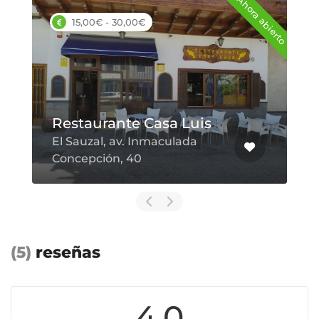
Ahora abierto
Guachinche Uva Negra
La Matanza, Tenerife Norte
(5)
reseñas
4.0