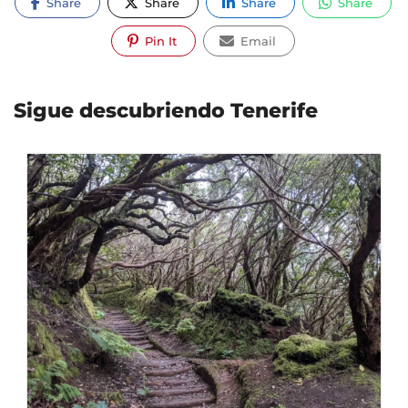
Share
Share
Share
Share
Pin It
Email
Sigue descubriendo Tenerife