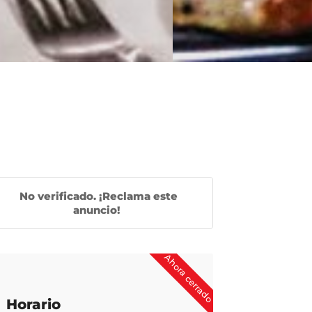
No verificado. ¡Reclama este
anuncio!
Ahora cerrado
Horario