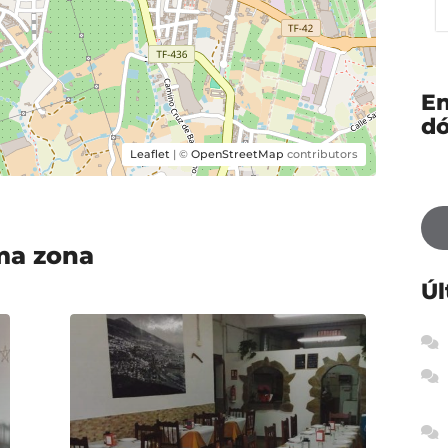
En
d
Leaflet
| ©
OpenStreetMap
contributors
ma zona
Úl