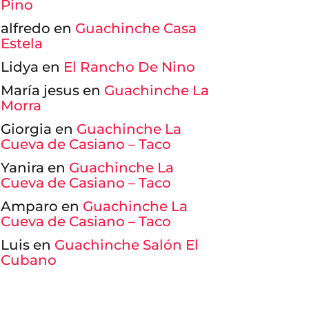
Pino
alfredo
en
Guachinche Casa
Estela
Bar-Cafetería La
Guachin
Ratonera
Brezal
Lidya
en
El Rancho De Nino
María jesus
en
Guachinche La
Morra
Giorgia
en
Guachinche La
Cueva de Casiano – Taco
Yanira
en
Guachinche La
Cueva de Casiano – Taco
Amparo
en
Guachinche La
Cueva de Casiano – Taco
Luis
en
Guachinche Salón El
Cubano