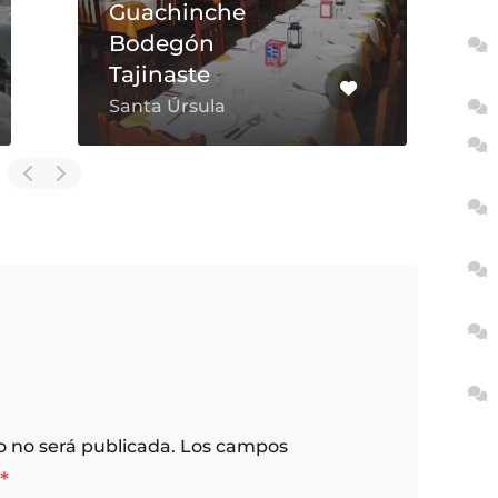
Guachinche
Bodegón
Tajinaste
Santa Úrsula
o no será publicada.
Los campos
*