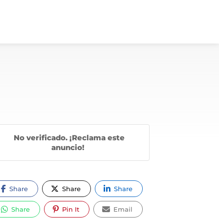
No verificado. ¡Reclama este
anuncio!
Share
Share
Share
Share
Pin It
Email