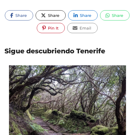
Share
Share
Share
Share
Pin It
Email
Sigue descubriendo Tenerife