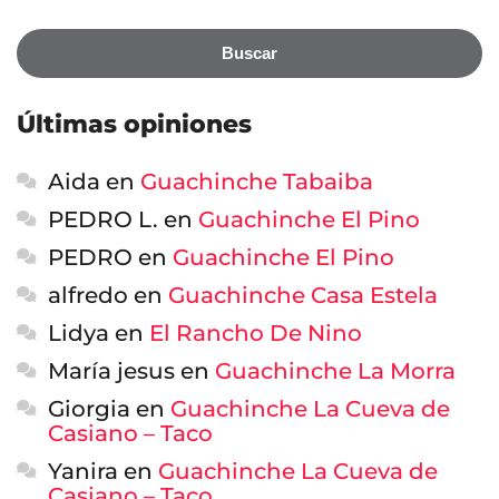
Buscar
Últimas opiniones
Aida
en
Guachinche Tabaiba
PEDRO L.
en
Guachinche El Pino
PEDRO
en
Guachinche El Pino
alfredo
en
Guachinche Casa Estela
Lidya
en
El Rancho De Nino
María jesus
en
Guachinche La Morra
Giorgia
en
Guachinche La Cueva de
Casiano – Taco
Yanira
en
Guachinche La Cueva de
Casiano – Taco