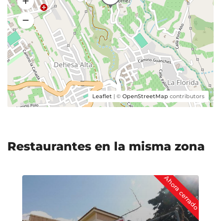
Leaflet
| ©
OpenStreetMap
contributors
Restaurantes en la misma zona