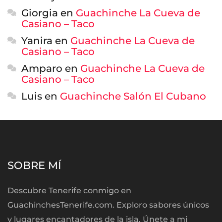
Giorgia
en
Guachinche La Cueva de
Casiano – Taco
Yanira
en
Guachinche La Cueva de
Casiano – Taco
Amparo
en
Guachinche La Cueva de
Casiano – Taco
Luis
en
Guachinche Salón El Cubano
SOBRE MÍ
Descubre Tenerife conmigo en
GuachinchesTenerife.com. Exploro sabores únicos
y lugares encantadores de la isla. Únete a mi