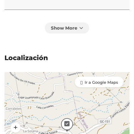
Tabla de Queso
8,50 €
Papas arrugadas al vino blanco
6,50 €
Localización
Caballas con tomate
7,50 €
Ir a Google Maps
Gofio escaldado
4,50 €
Platos