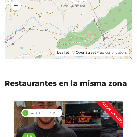
Caracoles
10,00 €
Garbanzada
8,50 €
Leaflet
| ©
OpenStreetMap
contributors
Croquetas de jamón
7,00 €
Restaurantes en la misma zona
Costillas al horno con mostaza y
miel
9,50 €
Postres