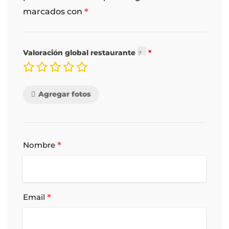
Vino Tinto (copa)
1,40 €
*
marcados con
Vino Blanco (copa)
1,30 €
Valoración global restaurante
Vino Rosado (copa)
1,30 €
Agregar fotos
Vino Dulce (copa)
1,50 €
*
Nombre
*
Email