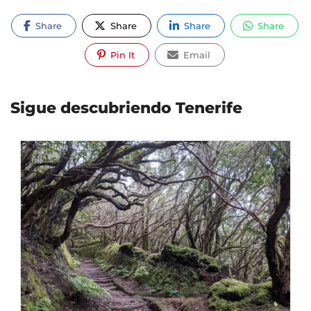
Share
Share
Share
Share
Pin It
Email
Sigue descubriendo Tenerife