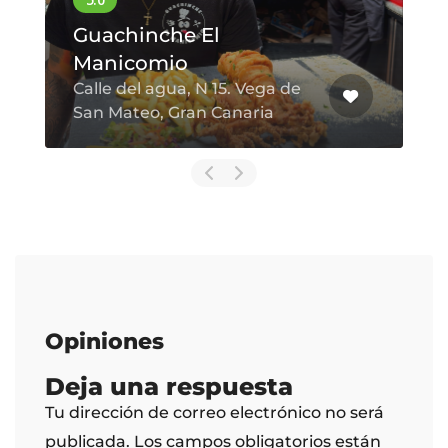
Polvito La Montaña
3,00 €
Restaurante Jardín
Canario
Arroz con Leche
Tafira Baja
3,00 €
Mousse de Chocolate
3,00 €
Mousse de Gofio
3,00 €
Opiniones
Vinos
Deja una respuesta
Tu dirección de correo electrónico no será
publicada.
Los campos obligatorios están