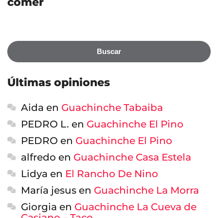
comer
Buscar
Últimas opiniones
Aida
en
Guachinche Tabaiba
PEDRO L.
en
Guachinche El Pino
PEDRO
en
Guachinche El Pino
alfredo
en
Guachinche Casa Estela
Lidya
en
El Rancho De Nino
María jesus
en
Guachinche La Morra
Giorgia
en
Guachinche La Cueva de
Casiano – Taco