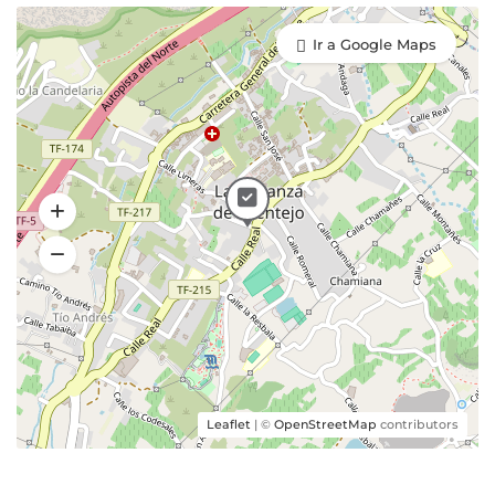
Ir a Google Maps
Leaflet
| ©
OpenStreetMap
contributors