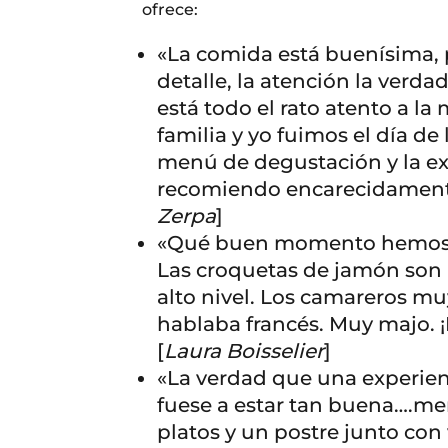
ofrece:
«La comida está buenísima,
detalle, la atención la verda
está todo el rato atento a la
familia y yo fuimos el día de
menú de degustación y la exp
recomiendo encarecidamente
Zerpa
]
«Qué buen momento hemos c
Las croquetas de jamón son m
alto nivel. Los camareros m
hablaba francés. Muy majo. 
[
Laura Boisselier
]
«La verdad que una experien
fuese a estar tan buena….m
platos y un postre junto con