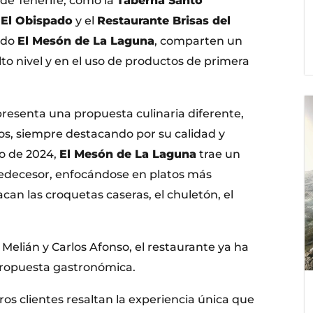
a de Tenerife, como la
Taberna Santo
 El Obispado
y el
Restaurante Brisas del
endo
El Mesón de La Laguna
, comparten un
lto nivel y en el uso de productos de primera
resenta una propuesta culinaria diferente,
os, siempre destacando por su calidad y
io de 2024,
El Mesón de La Laguna
trae un
edecesor, enfocándose en platos más
acan las croquetas caseras, el chuletón, el
Melián y Carlos Afonso, el restaurante ya ha
ropuesta gastronómica.
ros clientes resaltan la experiencia única que