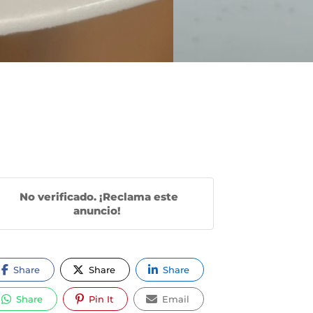
No verificado. ¡Reclama este
anuncio!
Share
Share
Share
Share
Pin It
Email