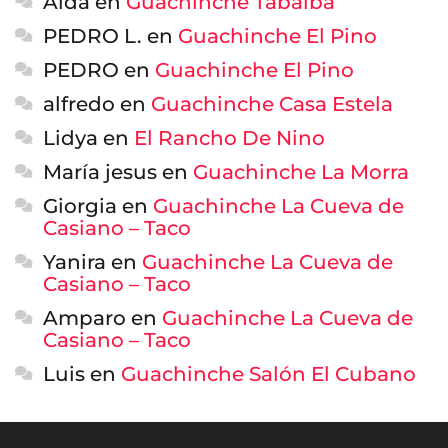
Aida
en
Guachinche Tabaiba
PEDRO L.
en
Guachinche El Pino
PEDRO
en
Guachinche El Pino
alfredo
en
Guachinche Casa Estela
Lidya
en
El Rancho De Nino
María jesus
en
Guachinche La Morra
Giorgia
en
Guachinche La Cueva de
Casiano – Taco
Yanira
en
Guachinche La Cueva de
Casiano – Taco
Amparo
en
Guachinche La Cueva de
Casiano – Taco
Luis
en
Guachinche Salón El Cubano