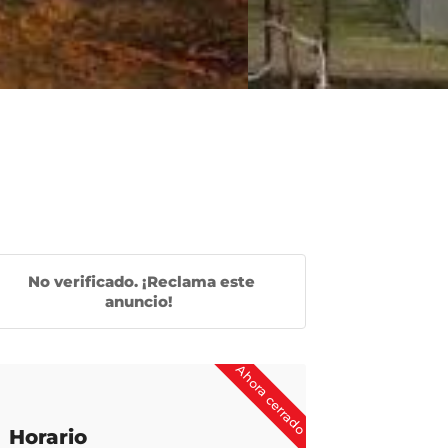
No verificado. ¡Reclama este
anuncio!
Ahora cerrado
Horario