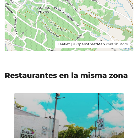
Leaflet
| ©
OpenStreetMap
contributors
Restaurantes en la misma zona