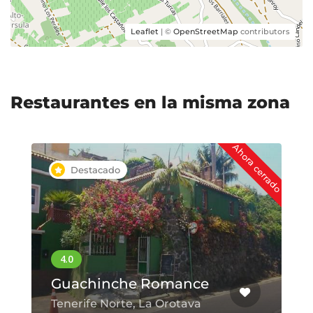
Leaflet
| ©
OpenStreetMap
contributors
Restaurantes en la misma zona
rrado
Guachinche Saturio
Los Realejos, Tenerife Norte