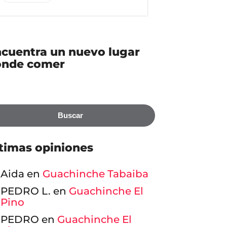
Ahora cerrado
5,00€ - 25,00€
Arepera 
cuentra un nuevo lugar
Puchero
ónde comer
Guachinche La
C. los Pobr
Esperancera
38280 Teg
El Rosario, Santa Cruz
Santa Cru
de Tenerife
Tenerife
Buscar
timas opiniones
Aida
en
Guachinche Tabaiba
PEDRO L.
en
Guachinche El
Pino
PEDRO
en
Guachinche El