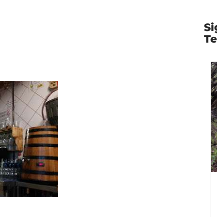
Si
Te