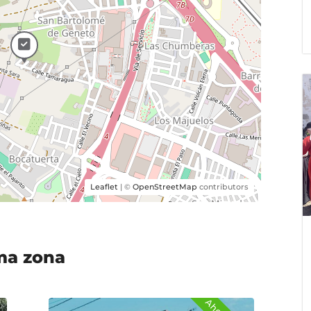
Leaflet
| ©
OpenStreetMap
contributors
ma zona