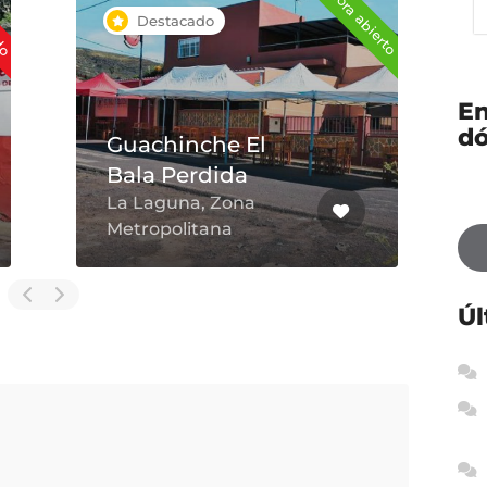
ado
Ahora abierto
Destacado
En
d
Guachinche El
Bala Perdida
La Laguna, Zona
Metropolitana
Úl