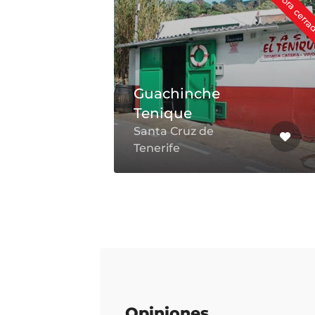
Ahora cerrado
Ahora cerr
Guachinche
Tenique
Santa Cruz de
Tenerife
Opiniones