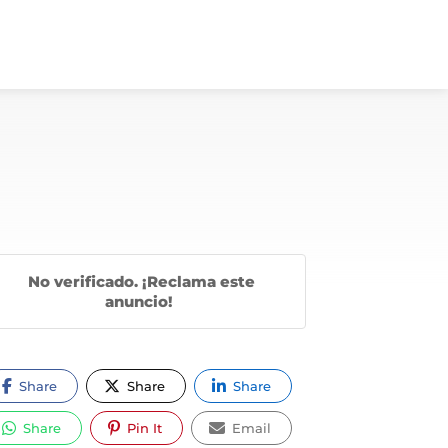
No verificado. ¡Reclama este
anuncio!
Share
Share
Share
Share
Pin It
Email