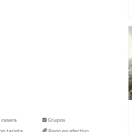
 casera
Grupos
on tarjeta
Pago en efectivo