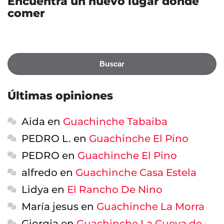
Encuentra un nuevo lugar dónde
comer
Buscar
Últimas opiniones
Aida
en
Guachinche Tabaiba
PEDRO L.
en
Guachinche El Pino
PEDRO
en
Guachinche El Pino
alfredo
en
Guachinche Casa Estela
Lidya
en
El Rancho De Nino
María jesus
en
Guachinche La Morra
Giorgia
en
Guachinche La Cueva de