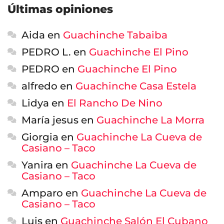
Últimas opiniones
Aida
en
Guachinche Tabaiba
PEDRO L.
en
Guachinche El Pino
PEDRO
en
Guachinche El Pino
alfredo
en
Guachinche Casa Estela
Lidya
en
El Rancho De Nino
María jesus
en
Guachinche La Morra
Giorgia
en
Guachinche La Cueva de
Casiano – Taco
Yanira
en
Guachinche La Cueva de
Casiano – Taco
Amparo
en
Guachinche La Cueva de
Casiano – Taco
Luis
en
Guachinche Salón El Cubano