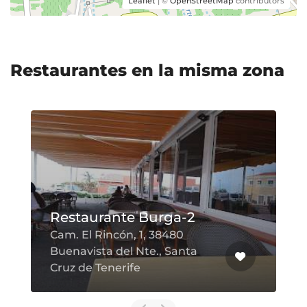
Leaflet
| ©
OpenStreetMap
contributors
Restaurantes en la misma zona
Restaurante Burga-2
Cam. El Rincón, 1, 38480
Buenavista del Nte., Santa
Cruz de Tenerife