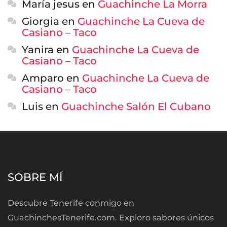
María jesus
en
Guachinche La Morra
Giorgia
en
Guachinche La Cueva de
Casiano – Taco
Yanira
en
Guachinche La Cueva de
Casiano – Taco
Amparo
en
Guachinche La Cueva de
Casiano – Taco
Luis
en
Guachinche Salón El Cubano
SOBRE MÍ
Descubre Tenerife conmigo en
GuachinchesTenerife.com. Exploro sabores únicos