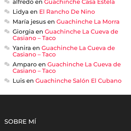
alfredo
en
Guachinche Casa Estela
Lidya
en
El Rancho De Nino
María jesus
en
Guachinche La Morra
Giorgia
en
Guachinche La Cueva de
Casiano – Taco
Yanira
en
Guachinche La Cueva de
Casiano – Taco
Amparo
en
Guachinche La Cueva de
Casiano – Taco
Luis
en
Guachinche Salón El Cubano
SOBRE MÍ