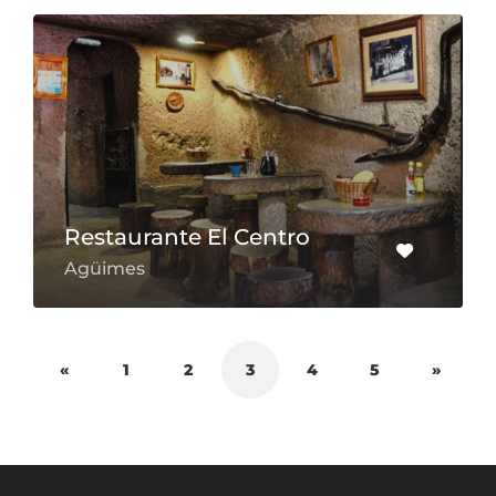
Restaurante El Centro
Agüimes
«
1
2
3
4
5
»